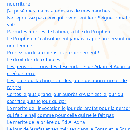
nourriture
J'ai posé mes mains au-dessus de mes hanches...
Ne repousse pas ceux qui invoquent leur Seigneur mati
soir
Parmi les mérites de Fatima, la fille du Prophète
Le Prophète n'a absolument jamais frappé un servant o
une femme
Prenez garde aux gens du raisonnement !
Le droit des deux faibles
Les gens sont tous des descendants de Adam et Adam a
créé de terre
Les jours du Tachriq sont des jours de nourriture et de
rappel
Certes le plus grand jour auprès d'Allah est le jour du
sacrifice puis le jour du qar
Le mérite de l'invocation le jour de 'arafat pour la pers
qui fait le hajj comme pour celle qui ne le fait pas
Le mérite de la prière du 'Id Al Adha
Le jour de 'Arafat et ses mérites dans le Coran et la Sou