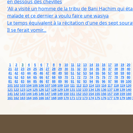
en dessous des chevilles
'Ali a visité un homme de la tribu de Bani Hachim qui éta
malade et ce dernier a voulu faire une wasiya
Le temps équivalent à la récitation d'une des sept sourat
Il se ferait vomir...
1
2
3
4
5
6
7
8
9
10
11
12
13
14
15
16
17
18
19
20
21
22
23
24
25
26
27
28
29
30
31
32
33
34
35
36
37
38
39
40
41
42
43
44
45
46
47
48
49
50
51
52
53
54
55
56
57
58
59
60
61
62
63
64
65
66
67
68
69
70
71
72
73
74
75
76
77
78
79
80
81
82
83
84
85
86
87
88
89
90
91
92
93
94
95
96
97
98
99
100
101
102
103
104
105
106
107
108
109
110
111
112
113
114
115
116
117
118
119
120
121
122
123
124
125
126
127
128
129
130
131
132
133
134
135
136
137
138
139
140
141
142
143
144
145
146
147
148
149
150
151
152
153
154
155
156
157
158
159
160
161
162
163
164
165
166
167
168
169
170
171
172
173
174
175
176
177
178
179
180