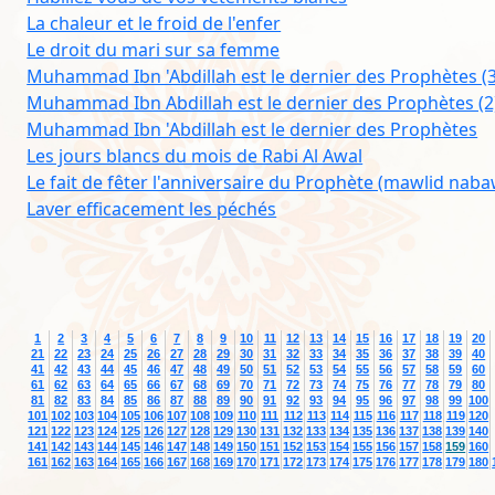
La chaleur et le froid de l'enfer
Le droit du mari sur sa femme
Muhammad Ibn 'Abdillah est le dernier des Prophètes (3
Muhammad Ibn Abdillah est le dernier des Prophètes (2
Muhammad Ibn 'Abdillah est le dernier des Prophètes
Les jours blancs du mois de Rabi Al Awal
Le fait de fêter l'anniversaire du Prophète (mawlid naba
Laver efficacement les péchés
1
2
3
4
5
6
7
8
9
10
11
12
13
14
15
16
17
18
19
20
21
22
23
24
25
26
27
28
29
30
31
32
33
34
35
36
37
38
39
40
41
42
43
44
45
46
47
48
49
50
51
52
53
54
55
56
57
58
59
60
61
62
63
64
65
66
67
68
69
70
71
72
73
74
75
76
77
78
79
80
81
82
83
84
85
86
87
88
89
90
91
92
93
94
95
96
97
98
99
100
101
102
103
104
105
106
107
108
109
110
111
112
113
114
115
116
117
118
119
120
121
122
123
124
125
126
127
128
129
130
131
132
133
134
135
136
137
138
139
140
141
142
143
144
145
146
147
148
149
150
151
152
153
154
155
156
157
158
159
160
161
162
163
164
165
166
167
168
169
170
171
172
173
174
175
176
177
178
179
180