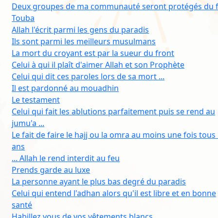
Deux groupes de ma communauté seront protégés du 
Touba
Allah l'écrit parmi les gens du paradis
Ils sont parmi les meilleurs musulmans
La mort du croyant est par la sueur du front
Celui à qui il plaît d'aimer Allah et son Prophète
Celui qui dit ces paroles lors de sa mort ...
Il est pardonné au mouadhin
Le testament
Celui qui fait les ablutions parfaitement puis se rend au
jumu'a ...
Le fait de faire le hajj ou la omra au moins une fois tous 
ans
... Allah le rend interdit au feu
Prends garde au luxe
La personne ayant le plus bas degré du paradis
Celui qui entend l'adhan alors qu'il est libre et en bonne
santé
Habillez vous de vos vêtements blancs