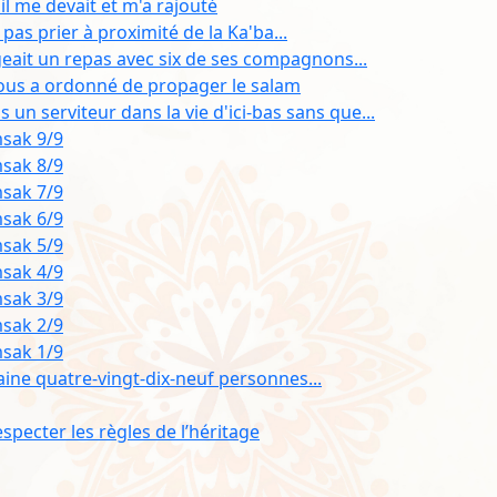
il me devait et m'a rajouté
as prier à proximité de la Ka'ba...
ait un repas avec six de ses compagnons...
ous a ordonné de propager le salam
 un serviteur dans la vie d'ici-bas sans que...
msak 9/9
msak 8/9
msak 7/9
msak 6/9
msak 5/9
msak 4/9
msak 3/9
msak 2/9
msak 1/9
ine quatre-vingt-dix-neuf personnes...
specter les règles de l’héritage