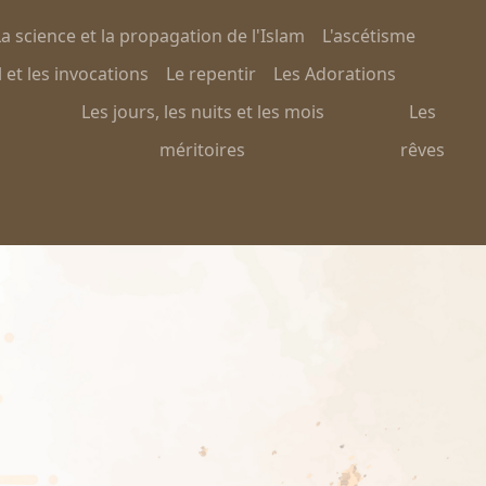
a science et la propagation de l'Islam
L'ascétisme
 et les invocations
Le repentir
Les Adorations
Les jours, les nuits et les mois
Les
méritoires
rêves