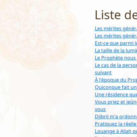
Liste d
Les mérites génér
Les mérites génér
Est-ce que parmi l
La taille de la lu
Le Prophète nous 
Le cas de la pers
suivant
À l'époque du Proph
Quiconque fait un 
Une résidence que
Vous priez et jeû
vous
Djibril m'a ordonn
Pratiquez la réel
Louange à Allah qu