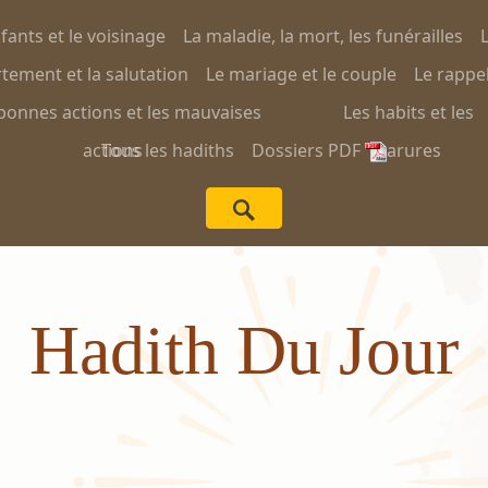
nfants et le voisinage
La maladie, la mort, les funérailles
L
ement et la salutation
Le mariage et le couple
Le rappel
bonnes actions et les mauvaises
Les habits et les
actions
Tous les hadiths
Dossiers PDF
parures
Hadith Du Jour