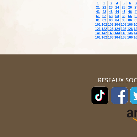
1
2
3
4
5
6
21
22
23
24
25
26
2
41
42
43
44
45
46
4
61
62
63
64
65
66
6
81
82
83
84
85
86
8
101
102
103
104
105
106
1
121
122
123
124
125
126
1
141
142
143
144
145
146
1
161
162
163
164
165
166
1
RESEAUX SOC