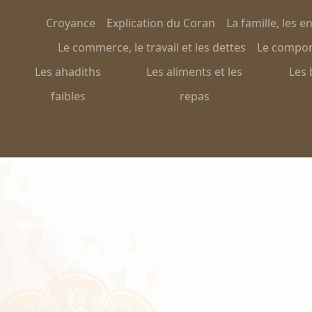
Croyance
Explication du Coran
La famille, les e
Le commerce, le travail et les dettes
Le comport
Les ahadiths
Les aliments et les
Les 
faibles
repas