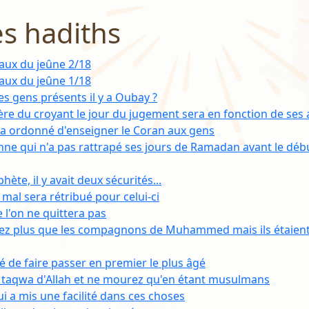
es hadiths
aux du jeûne 2/18
aux du jeûne 1/18
es gens présents il y a Oubay ?
mière du croyant le jour du jugement sera en fonction de ses 
a ordonné d'enseigner le Coran aux gens
onne qui n'a pas rattrapé ses jours de Ramadan avant le d
ète, il y avait deux sécurités...
mal sera rétribué pour celui-ci
 l'on ne quittera pas
nez plus que les compagnons de Muhammed mais ils étaient
é de faire passer en premier le plus âgé
le taqwa d'Allah et ne mourez qu'en étant musulmans
i a mis une facilité dans ces choses