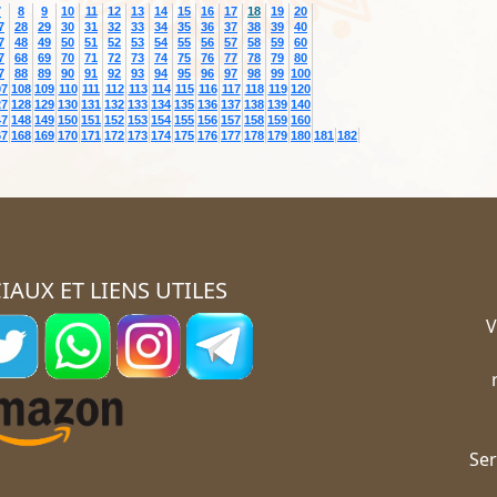
7
8
9
10
11
12
13
14
15
16
17
18
19
20
7
28
29
30
31
32
33
34
35
36
37
38
39
40
7
48
49
50
51
52
53
54
55
56
57
58
59
60
7
68
69
70
71
72
73
74
75
76
77
78
79
80
7
88
89
90
91
92
93
94
95
96
97
98
99
100
07
108
109
110
111
112
113
114
115
116
117
118
119
120
27
128
129
130
131
132
133
134
135
136
137
138
139
140
47
148
149
150
151
152
153
154
155
156
157
158
159
160
67
168
169
170
171
172
173
174
175
176
177
178
179
180
181
182
IAUX ET LIENS UTILES
V
Ser