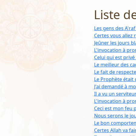
Liste d
Les gens des A'ra
Certes vous allez
Jeûner les jours 
L'invocation à pro
Celui qui est priv
Le meilleur des c
Le fait de respec
Le Prophète était c
J'ai demandé à m
Il a vu un servite
L'invocation à pro
Ceci est mon feu p
Nous serons le jo
Le bon comportem
Certes Allah va fa