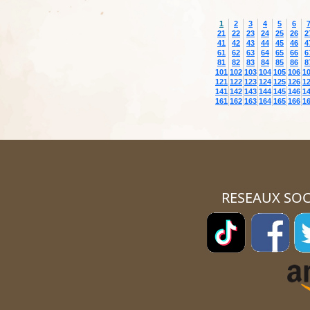
1
2
3
4
5
6
21
22
23
24
25
26
2
41
42
43
44
45
46
4
61
62
63
64
65
66
6
81
82
83
84
85
86
8
101
102
103
104
105
106
1
121
122
123
124
125
126
1
141
142
143
144
145
146
1
161
162
163
164
165
166
1
RESEAUX SOC