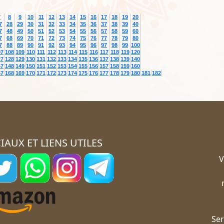
7
8
9
10
11
12
13
14
15
16
17
18
19
20
7
28
29
30
31
32
33
34
35
36
37
38
39
40
7
48
49
50
51
52
53
54
55
56
57
58
59
60
7
68
69
70
71
72
73
74
75
76
77
78
79
80
7
88
89
90
91
92
93
94
95
96
97
98
99
100
07
108
109
110
111
112
113
114
115
116
117
118
119
120
27
128
129
130
131
132
133
134
135
136
137
138
139
140
47
148
149
150
151
152
153
154
155
156
157
158
159
160
67
168
169
170
171
172
173
174
175
176
177
178
179
180
181
182
IAUX ET LIENS UTILES
V
Ser