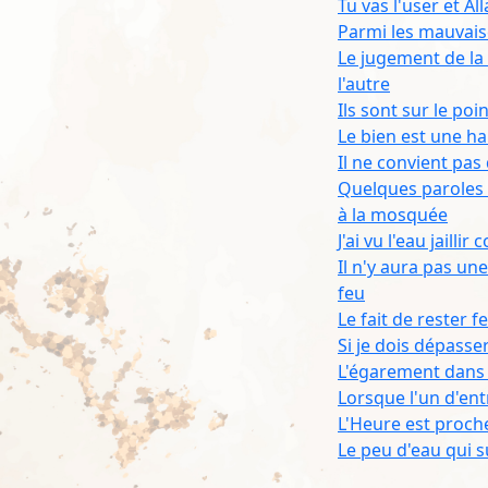
Tu vas l'user et Al
Parmi les mauvais
Le jugement de la
l'autre
Ils sont sur le po
Le bien est une ha
Il ne convient pa
Quelques paroles 
à la mosquée
J'ai vu l'eau jail
Il n'y aura pas une
feu
Le fait de rester 
Si je dois dépasse
L'égarement dans l
Lorsque l'un d'entr
L'Heure est proche
Le peu d'eau qui s