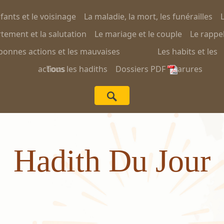
nfants et le voisinage
La maladie, la mort, les funérailles
L
ement et la salutation
Le mariage et le couple
Le rappel
bonnes actions et les mauvaises
Les habits et les
actions
Tous les hadiths
Dossiers PDF
parures
Hadith Du Jour