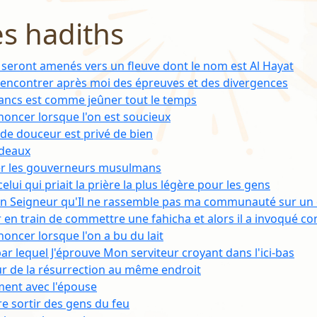
es hadiths
f seront amenés vers un fleuve dont le nom est Al Hayat
 rencontrer après moi des épreuves et des divergences
blancs est comme jeûner tout le temps
noncer lorsque l'on est soucieux
é de douceur est privé de bien
adeaux
ter les gouverneurs musulmans
elui qui priait la prière la plus légère pour les gens
on Seigneur qu'Il ne rassemble pas ma communauté sur u
ur en train de commettre une fahicha et alors il a invoqué con
noncer lorsque l'on a bu du lait
ar lequel J'éprouve Mon serviteur croyant dans l'ici-bas
ur de la résurrection au même endroit
ent avec l'épouse
ire sortir des gens du feu