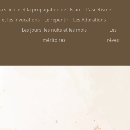
a science et la propagation de l'Islam
L'ascétisme
 et les invocations
Le repentir
Les Adorations
Les jours, les nuits et les mois
Les
méritoires
rêves