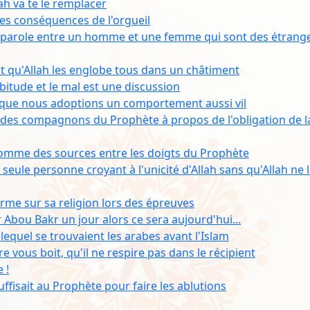
lah va te le remplacer
es conséquences de l'orgueil
 parole entre un homme et une femme qui sont des étrange
int qu'Allah les englobe tous dans un châtiment
bitude et le mal est une discussion
s que nous adoptions un comportement aussi vil
des compagnons du Prophète à propos de l'obligation de l
lir comme des sources entre les doigts du Prophète
 seule personne croyant à l'unicité d'Allah sans qu'Allah ne l
ferme sur sa religion lors des épreuves
r Abou Bakr un jour alors ce sera aujourd'hui...
equel se trouvaient les arabes avant l'Islam
e vous boit, qu'il ne respire pas dans le récipient
 !
uffisait au Prophète pour faire les ablutions