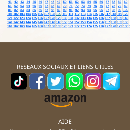
41
42
43
44
45
46
47
48
49
50
51
52
53
54
55
56
57
58
59
60
61
62
63
64
65
66
67
68
69
70
71
72
73
74
75
76
77
78
79
80
81
82
83
84
85
86
87
88
89
90
91
92
93
94
95
96
97
98
99
100
101
102
103
104
105
106
107
108
109
110
111
112
113
114
115
116
117
118
119
120
121
122
123
124
125
126
127
128
129
130
131
132
133
134
135
136
137
138
139
140
141
142
143
144
145
146
147
148
149
150
151
152
153
154
155
156
157
158
159
160
161
162
163
164
165
166
167
168
169
170
171
172
173
174
175
176
177
178
179
180
RESEAUX SOCIAUX ET LIENS UTILES
AIDE