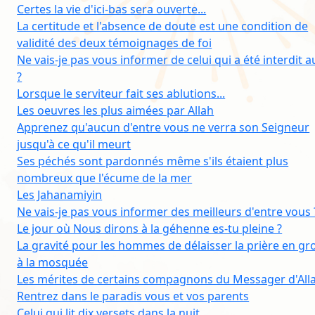
Certes la vie d'ici-bas sera ouverte...
La certitude et l'absence de doute est une condition de
validité des deux témoignages de foi
Ne vais-je pas vous informer de celui qui a été interdit a
?
Lorsque le serviteur fait ses ablutions...
Les oeuvres les plus aimées par Allah
Apprenez qu'aucun d'entre vous ne verra son Seigneur
jusqu'à ce qu'il meurt
Ses péchés sont pardonnés même s'ils étaient plus
nombreux que l'écume de la mer
Les Jahanamiyin
Ne vais-je pas vous informer des meilleurs d'entre vous 
Le jour où Nous dirons à la géhenne es-tu pleine ?
La gravité pour les hommes de délaisser la prière en g
à la mosquée
Les mérites de certains compagnons du Messager d'All
Rentrez dans le paradis vous et vos parents
Celui qui lit dix versets dans la nuit...