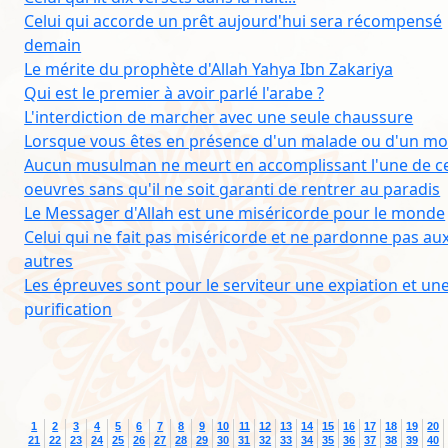
Celui qui accorde un prêt aujourd'hui sera récompensé
demain
Le mérite du prophète d'Allah Yahya Ibn Zakariya
Qui est le premier à avoir parlé l'arabe ?
L'interdiction de marcher avec une seule chaussure
Lorsque vous êtes en présence d'un malade ou d'un mo
Aucun musulman ne meurt en accomplissant l'une de ce
oeuvres sans qu'il ne soit garanti de rentrer au paradis
Le Messager d'Allah est une miséricorde pour le monde
Celui qui ne fait pas miséricorde et ne pardonne pas au
autres
Les épreuves sont pour le serviteur une expiation et un
purification
1
2
3
4
5
6
7
8
9
10
11
12
13
14
15
16
17
18
19
20
21
22
23
24
25
26
27
28
29
30
31
32
33
34
35
36
37
38
39
40